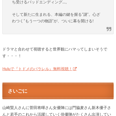
ち受けるバッドエンディング…。
そして新たに生まれる、本編の鍵を握る“謎”。心ざ
わつく“もう一つの物語”が、ついに幕を開ける!
ドラマと合わせて視聴すると世界観にハマってしまいそうで
す・・・！
Huluで『トドメのパラレル』無料視聴！
さいごに
山崎賢人さんに菅田将暉さん女優陣には門脇麦さん新木優子さ
んと若手のこれから活躍していく俳優陣がたくさん出演してい