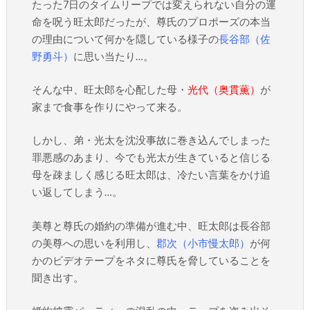
たった7日のタイムリープでは変えられない自分の運
命を呪う旺太郎だったが、尊氏のプロポーズの本当
の理由について何かを隠している様子の
長谷部（佐
野勇斗）
に思い当たり…。
そんな中、旺太郎を心配した母・
光代（奥貫薫）
が
家まで食事を作りにやって来る。
しかし、弟・光太を沈没事故に巻き込んでしまった
罪悪感のあまり、今でも光太が生きていると信じる
母を疎ましく感じる旺太郎は、冷たい言葉をかけ追
い返してしまう…。
美尊と尊氏の婚約の準備が進む中、旺太郎は長谷部
の美尊への思いを利用し、
郡次（小市慢太郎）
が何
かのビデオテープをネタに尊氏を脅していることを
聞き出す。