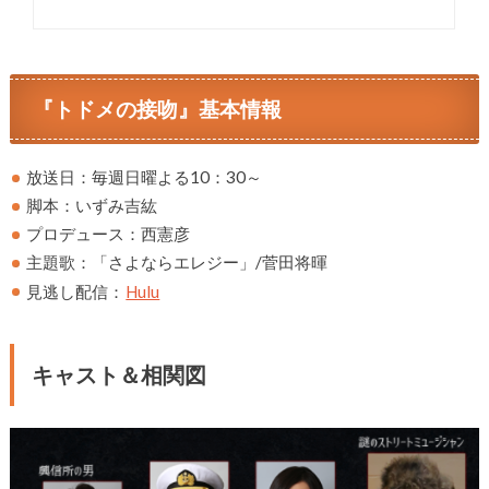
『トドメの接吻』基本情報
放送日：毎週日曜よる10：30～
脚本：いずみ吉紘
プロデュース：西憲彦
主題歌：「さよならエレジー」/菅田将暉
見逃し配信：
Hulu
キャスト＆相関図