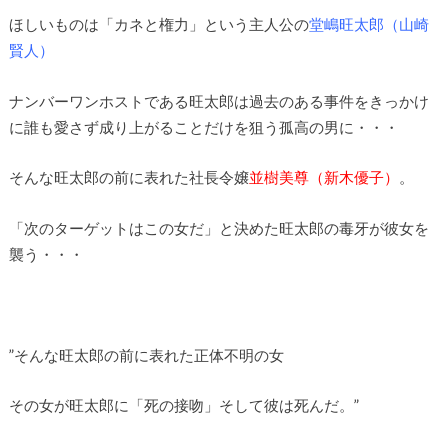
ほしいものは「カネと権力」という主人公の
堂嶋旺太郎（山崎
賢人）
ナンバーワンホストである旺太郎は過去のある事件をきっかけ
に誰も愛さず成り上がることだけを狙う孤高の男に・・・
そんな旺太郎の前に表れた社長令嬢
並樹美尊（新木優子）
。
「次のターゲットはこの女だ」と決めた旺太郎の毒牙が彼女を
襲う・・・
”そんな旺太郎の前に表れた正体不明の女
その女が旺太郎に「死の接吻」そして彼は死んだ。”