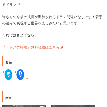
るドラマで
皆さんの今後の成長が期待されるドラマ間違いなしです！若手
の絡みで表現する世界を楽しみたいと思います！！
それではさようなら！
『トドメの接吻』無料視聴はこちら
共有:
ク
F
リ
a
ッ
c
ク
e
し
b
て
o
T
o
w
k
i
で
関連
t
共
t
有
e
す