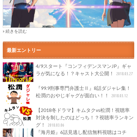
» 続きを読む
最新エントリー
4/9スタート『コンフィデンスマンJP』ギャ
ラが気になる！？キャスト大公開！
2018.03.27
『99.9刑事専門弁護士Ⅱ』8話ダジャレ集！
松潤のおやじギャグが面白い！！
2018.03.12
【2018冬ドラマ】キムタクvs松潤！視聴率
対決を制したのはどっち！？視聴率ランキン
グ！
2018.03.06
『海月姫』6話見逃し配信無料視聴はコチ