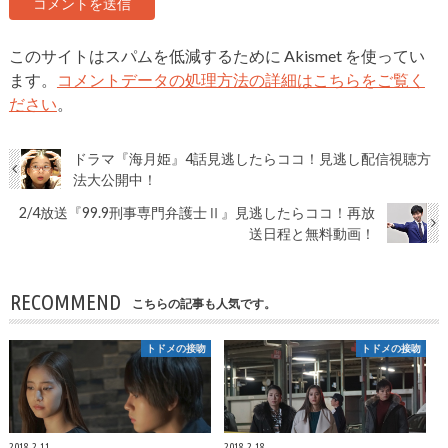
このサイトはスパムを低減するために Akismet を使ってい
ます。
コメントデータの処理方法の詳細はこちらをご覧く
ださい
。
ドラマ『海月姫』4話見逃したらココ！見逃し配信視聴方
法大公開中！
2/4放送『99.9刑事専門弁護士Ⅱ』見逃したらココ！再放
送日程と無料動画！
RECOMMEND
こちらの記事も人気です。
トドメの接吻
トドメの接吻
2018.2.11
2018.2.18