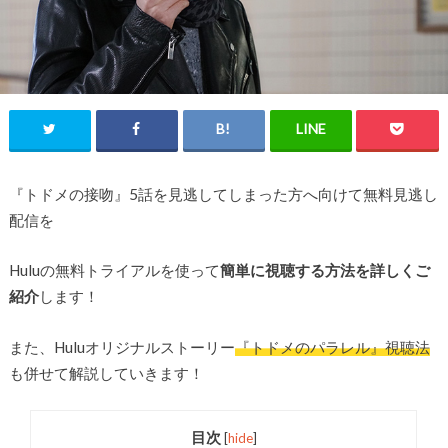
『トドメの接吻』5話を見逃してしまった方へ向けて無料見逃し
配信を
Huluの無料トライアルを使って
簡単に視聴する方法を詳しくご
紹介
します！
また、Huluオリジナルストーリー
『トドメのパラレル』視聴法
も併せて解説していきます！
目次
[
hide
]