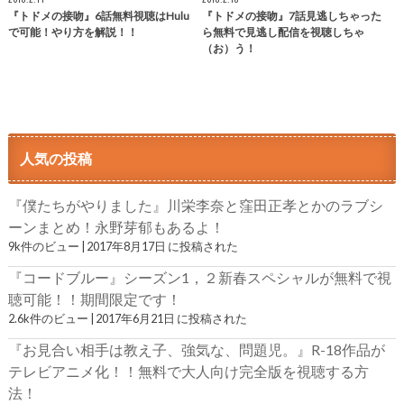
『トドメの接吻』6話無料視聴はHulu
『トドメの接吻』7話見逃しちゃった
で可能！やり方を解説！！
ら無料で見逃し配信を視聴しちゃ
（お）う！
人気の投稿
『僕たちがやりました』川栄李奈と窪田正孝とかのラブシ
ーンまとめ！永野芽郁もあるよ！
9k件のビュー
|
2017年8月17日 に投稿された
『コードブルー』シーズン1，２新春スペシャルが無料で視
聴可能！！期間限定です！
2.6k件のビュー
|
2017年6月21日 に投稿された
『お見合い相手は教え子、強気な、問題児。』R-18作品が
テレビアニメ化！！無料で大人向け完全版を視聴する方
法！