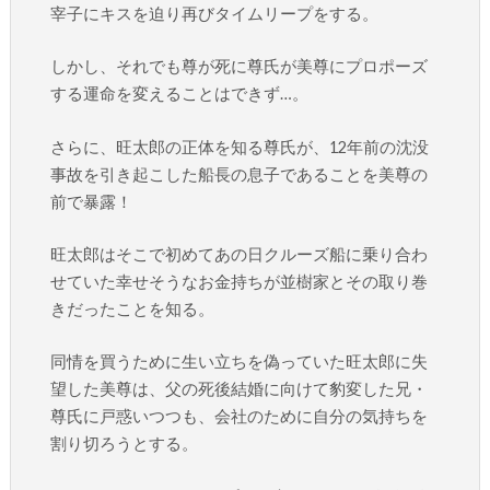
宰子にキスを迫り再びタイムリープをする。
しかし、それでも尊が死に尊氏が美尊にプロポーズ
する運命を変えることはできず…。
さらに、旺太郎の正体を知る尊氏が、12年前の沈没
事故を引き起こした船長の息子であることを美尊の
前で暴露！
旺太郎はそこで初めてあの日クルーズ船に乗り合わ
せていた幸せそうなお金持ちが並樹家とその取り巻
きだったことを知る。
同情を買うために生い立ちを偽っていた旺太郎に失
望した美尊は、父の死後結婚に向けて豹変した兄・
尊氏に戸惑いつつも、会社のために自分の気持ちを
割り切ろうとする。