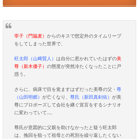
宰子（門脇麦）
からのキスで想定外のタイムリープ
をしてしまった世界で、
旺太郎（山﨑賢人）
は自分に惹かれていたはずの
美
尊（新木優子）
の態度が突然冷たくなったことに戸
惑う。
さらに、病床で目を覚ますはずだった美尊の父・
尊
（山田明郷）
が亡くなり、
尊氏（新田真剣佑）
が美
尊にプロポーズして会社を継ぐ宣言をするシナリオ
に変わっていて…。
尊氏が意図的に父親を助けなかったと疑う旺太郎
は、挽回を狙って祖母との死別を繰り返したくない