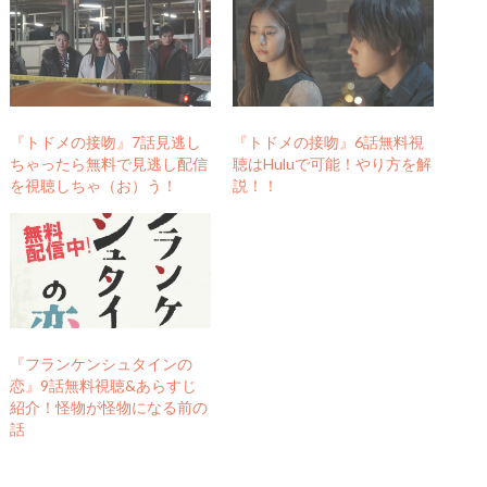
r
る
で
に
共
は
有
ク
(
リ
新
ッ
し
ク
い
し
ウ
て
ィ
く
『トドメの接吻』7話見逃し
『トドメの接吻』6話無料視
ン
だ
ちゃったら無料で見逃し配信
聴はHuluで可能！やり方を解
ド
さ
ウ
い
を視聴しちゃ（お）う！
説！！
で
(
開
新
き
し
ま
い
す
ウ
)
ィ
ン
ド
ウ
で
開
き
『フランケンシュタインの
ま
す
恋』9話無料視聴&あらすじ
)
紹介！怪物が怪物になる前の
話