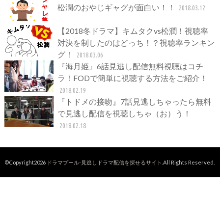
松潤のおやじギャグが面白い！！
2018.03.12
【2018冬ドラマ】キムタクvs松潤！視聴率
対決を制したのはどっち！？視聴率ランキン
グ！
2018.03.06
『海月姫』6話見逃し配信無料視聴はコチ
ラ！FODで簡単に視聴する方法をご紹介！
2018.02.19
『トドメの接吻』7話見逃しちゃったら無料
で見逃し配信を視聴しちゃ（お）う！
2018.02.18
©Copyright2026
ドラマプール-見逃しドラマ配信を探せるサイト
.All Rights Reserved.