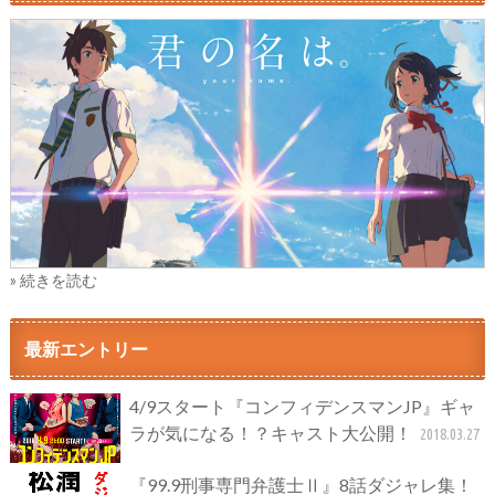
» 続きを読む
最新エントリー
4/9スタート『コンフィデンスマンJP』ギャ
ラが気になる！？キャスト大公開！
2018.03.27
『99.9刑事専門弁護士Ⅱ』8話ダジャレ集！