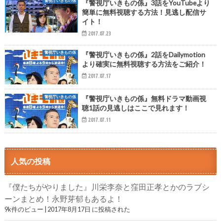
警視庁いきもの係
『警視庁いきもの係』3話をYouTubeより
簡単に無料視聴する方法！見逃し配信サ
イト！
2017.07.23
警視庁いきもの係
『警視庁いきもの係』2話をDailymotion
より確実に無料視聴する方法をご紹介！
2017.07.17
警視庁いきもの係
『警視庁いきもの係』無料ドラマ動画視
聴1話の見逃しはここで見れます！
2017.07.11
人気の投稿
『僕たちがやりました』川栄李奈と窪田正孝とかのラブシ
ーンまとめ！永野芽郁もあるよ！
9k件のビュー
|
2017年8月17日 に投稿された