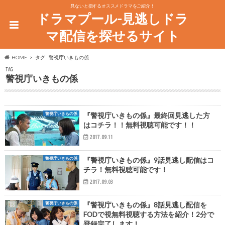
見ないと損するオススメドラマをご紹介！
ドラマプール-見逃しドラ
マ配信を探せるサイト
HOME
タグ : 警視庁いきもの係
TAG
警視庁いきもの係
警視庁いきもの係
『警視庁いきもの係』最終回見逃した方
はコチラ！！無料視聴可能です！！
2017.09.11
警視庁いきもの係
『警視庁いきもの係』9話見逃し配信はコ
チラ！無料視聴可能です！
2017.09.03
警視庁いきもの係
『警視庁いきもの係』8話見逃し配信を
FODで視無料視聴する方法を紹介！2分で
登録完了します！