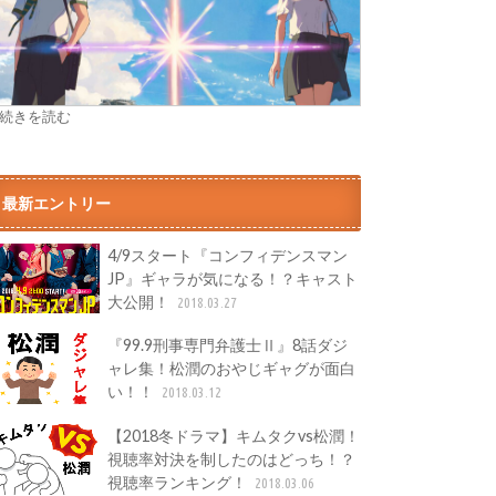
» 続きを読む
最新エントリー
4/9スタート『コンフィデンスマン
JP』ギャラが気になる！？キャスト
大公開！
2018.03.27
『99.9刑事専門弁護士Ⅱ』8話ダジ
ャレ集！松潤のおやじギャグが面白
い！！
2018.03.12
【2018冬ドラマ】キムタクvs松潤！
視聴率対決を制したのはどっち！？
視聴率ランキング！
2018.03.06