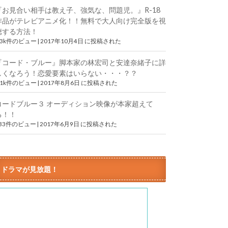
『お見合い相手は教え子、強気な、問題児。』R-18
作品がテレビアニメ化！！無料で大人向け完全版を視
聴する方法！
.3k件のビュー
|
2017年10月4日 に投稿された
『コード・ブルー』脚本家の林宏司と安達奈緒子に詳
しくなろう！恋愛要素はいらない・・・？？
.1k件のビュー
|
2017年8月6日 に投稿された
コードブルー３ オーディション映像が本家超えて
る！！
833件のビュー
|
2017年6月9日 に投稿された
ドラマが見放題！