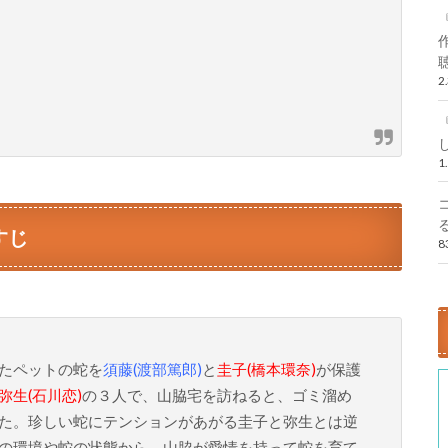
2
1
すじ
たペットの蛇を
須藤(渡部篤郎)
と
圭子(橋本環奈)
が保護
弥生(石川恋)
の３人で、山脇宅を訪ねると、ゴミ溜め
た。珍しい蛇にテンションがあがる圭子と弥生とは逆
の環境や蛇の状態から、山脇が愛情を持って蛇を育て