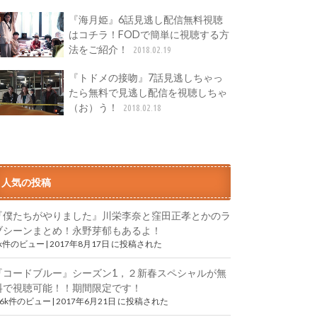
『海月姫』6話見逃し配信無料視聴
はコチラ！FODで簡単に視聴する方
法をご紹介！
2018.02.19
『トドメの接吻』7話見逃しちゃっ
たら無料で見逃し配信を視聴しちゃ
（お）う！
2018.02.18
人気の投稿
『僕たちがやりました』川栄李奈と窪田正孝とかのラ
ブシーンまとめ！永野芽郁もあるよ！
9k件のビュー
|
2017年8月17日 に投稿された
『コードブルー』シーズン1，２新春スペシャルが無
料で視聴可能！！期間限定です！
.6k件のビュー
|
2017年6月21日 に投稿された