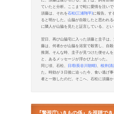
ていたと分析。ここまで蛇に愛情を注いで
須藤は、それを
石松(三浦翔平)
に報告。す
ると明かした。山脇が自殺したと思われるの
に隣人が山脇を見たと証言している、とい
翌日、再び山脇宅に入った須藤と圭子は、
藤は、何者かが山脇を浴室で殺害し、自殺
推測。そんな時、圭子が見つけた便せんを
と、あるメッセージが浮かび上がった。
同じ頃、石松、
日塔(長谷川朝晴)
、
桜井(清
た。時効が３日後に迫った今、食い逃げ事
者と一致したのだ。そこへ、石松に須藤か
『警視庁いきもの係』を視聴でき