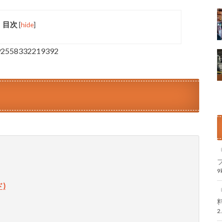
目次
[
hide
]
9092558332219392
)
2