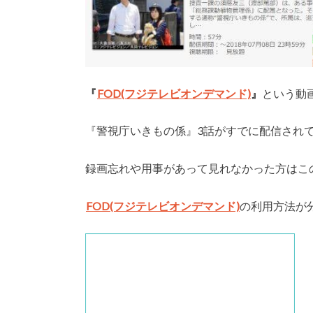
『
FOD(フジテレビオンデマンド)
』
という動
『警視庁いきもの係』3話がすでに配信され
録画忘れや用事があって見れなかった方はこ
FOD(フジテレビオンデマンド)
の利用方法が