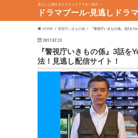
見ないと損するオススメドラマをご紹介！
ドラマプール-見逃しドラ
HOME
警視庁いきもの係
『警視庁いきもの係』3話をYo
2017.07.23
『警視庁いきもの係』3話をYo
法！見逃し配信サイト！