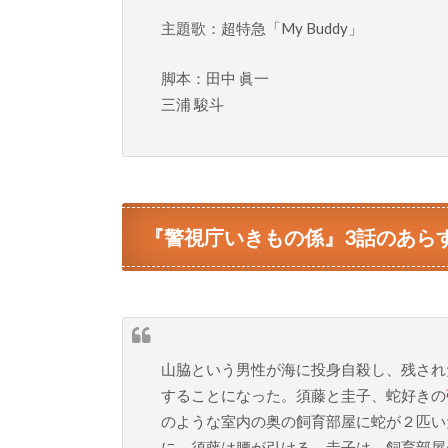
主題歌：超特急「My Buddy」
脚本：田中 眞一
三浦 駿斗
『警視庁いきもの係』3話のあら
山脇という男性が海に投身自殺し、残され
することになった。須藤と圭子、蛇好きの
のような室内の奥の飼育部屋に蛇が２匹い
に、須藤は腰が引ける。圭子は、飼育部屋