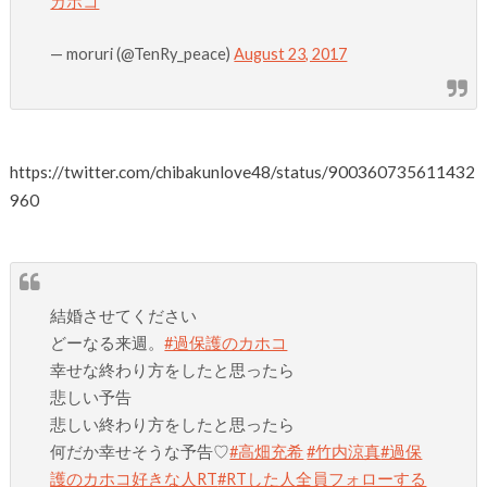
カホコ
— moruri (@TenRy_peace)
August 23, 2017
https://twitter.com/chibakunlove48/status/900360735611432
960
結婚させてください
どーなる来週。
#過保護のカホコ
幸せな終わり方をしたと思ったら
悲しい予告
悲しい終わり方をしたと思ったら
何だか幸せそうな予告♡
#高畑充希
#竹内涼真
#過保
護のカホコ好きな人RT
#RTした人全員フォローする