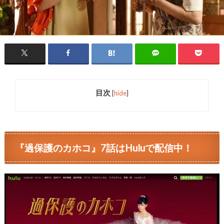
目次
[
hide
]
『過保護のカホコ』7話はHuluで配信中！