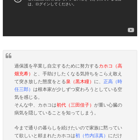
過保護を卒業し自立するために努力する
カホコ（高
畑充希）
と、手助けしたくなる気持ちをこらえ敢え
て突き放した態度をとる
泉（黒木瞳）
に、
正高（時
任三郎）
は根本家が少しずつ変わろうとしている空
気を感じる。
そんな中、カホコは
初代（三田佳子）
が重い心臓の
病気を隠していることを知ってしまう。
今まで通りの暮らしを続けたいので家族に黙ってい
て欲しいと頼まれたカホコは
初（竹内涼真）
にだけ