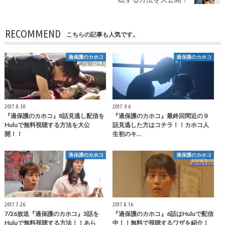
RECOMMEND
こちらの記事も人気です。
過保護のカホコ
過保護のカホコ
2017.8.30
2017.9.6
『過保護のカホコ』8話見逃し配信を
『過保護のカホコ』最終回間近の９
Huluで無料視聴する方法を大公
話見逃した方はコチラ！！カホコ人
開！！
生初のキ…
過保護のカホコ
過保護のカホコ
2017.7.26
2017.8.16
7/26放送『過保護のカホコ』3話を
『過保護のカホコ』6話はHuluで配信
Huluで無料視聴する方法！！あら
中！！無料で視聴するワザを紹介！