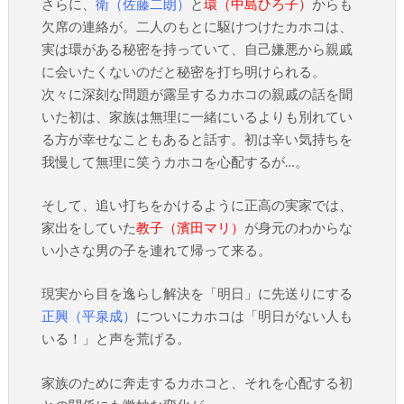
さらに、
衛（佐藤二朗）
と
環（中島ひろ子）
からも
欠席の連絡が。二人のもとに駆けつけたカホコは、
実は環がある秘密を持っていて、自己嫌悪から親戚
に会いたくないのだと秘密を打ち明けられる。
次々に深刻な問題が露呈するカホコの親戚の話を聞
いた初は、家族は無理に一緒にいるよりも別れてい
る方が幸せなこともあると話す。初は辛い気持ちを
我慢して無理に笑うカホコを心配するが…。
そして、追い打ちをかけるように正高の実家では、
家出をしていた
教子（濱田マリ）
が身元のわからな
い小さな男の子を連れて帰って来る。
現実から目を逸らし解決を「明日」に先送りにする
正興（平泉成）
についにカホコは「明日がない人も
いる！」と声を荒げる。
家族のために奔走するカホコと、それを心配する初