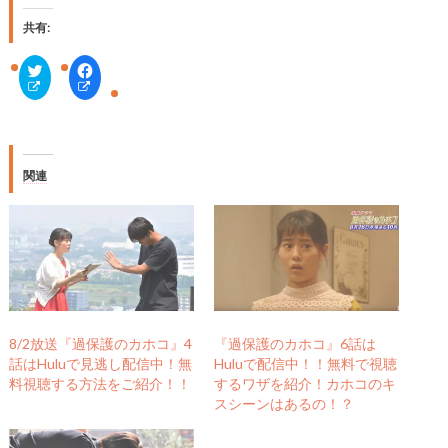
共有:
ク
F
リ
a
ッ
c
ク
e
し
b
て
o
T
o
w
k
i
で
関連
t
共
t
有
e
す
r
る
で
に
共
は
有
ク
(
リ
新
ッ
し
ク
い
し
ウ
て
ィ
く
8/2放送『過保護のカホコ』4
『過保護のカホコ』6話は
ン
だ
話はHuluで見逃し配信中！無
Huluで配信中！！無料で視聴
ド
さ
ウ
い
料視聴する方法をご紹介！！
するワザを紹介！カホコのキ
で
(
スシーンはあるの！？
開
新
き
し
ま
い
す
ウ