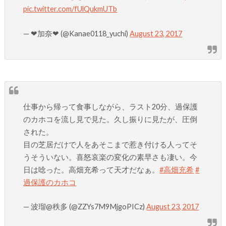
pic.twitter.com/fUlQukmUTb
— ❤︎加奈❤︎ (@Kanae0118_yuchi)
August 23, 2017
仕事から帰って食事しながら、ラスト20分、過保護
のカホコを流し見で見た。久し振りに見たが、圧倒
された。
目の芝居だけで人をあそこまで惹き付ける人ってそ
うそういない。喜怒哀楽の変化の素早さも凄い。今
日は唸った。高畑充希って天才だなぁ。
#高畑充希
#
過保護のカホコ
— 波瑠@秩多 (@ZZYs7M9MjgoPICz)
August 23, 2017