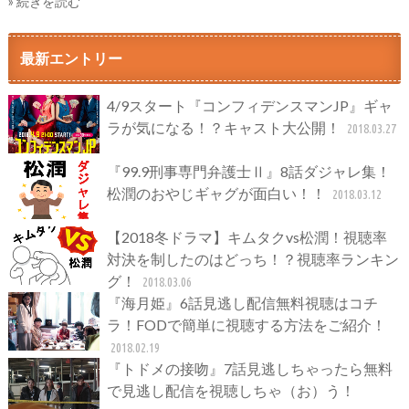
» 続きを読む
最新エントリー
4/9スタート『コンフィデンスマンJP』ギャ
ラが気になる！？キャスト大公開！
2018.03.27
『99.9刑事専門弁護士Ⅱ』8話ダジャレ集！
松潤のおやじギャグが面白い！！
2018.03.12
【2018冬ドラマ】キムタクvs松潤！視聴率
対決を制したのはどっち！？視聴率ランキン
グ！
2018.03.06
『海月姫』6話見逃し配信無料視聴はコチ
ラ！FODで簡単に視聴する方法をご紹介！
2018.02.19
『トドメの接吻』7話見逃しちゃったら無料
で見逃し配信を視聴しちゃ（お）う！