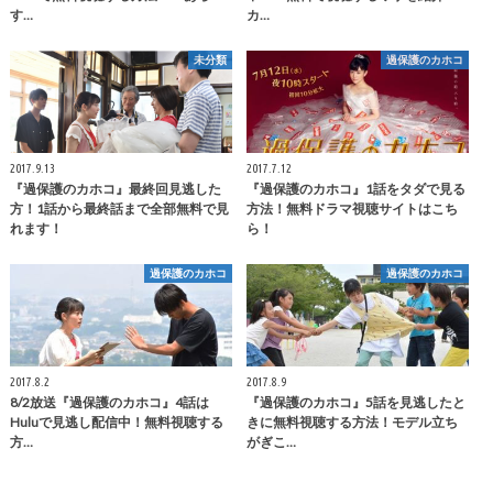
す…
カ…
未分類
過保護のカホコ
2017.9.13
2017.7.12
『過保護のカホコ』最終回見逃した
『過保護のカホコ』1話をタダで見る
方！1話から最終話まで全部無料で見
方法！無料ドラマ視聴サイトはこち
れます！
ら！
過保護のカホコ
過保護のカホコ
2017.8.2
2017.8.9
8/2放送『過保護のカホコ』4話は
『過保護のカホコ』5話を見逃したと
Huluで見逃し配信中！無料視聴する
きに無料視聴する方法！モデル立ち
方…
がぎこ…