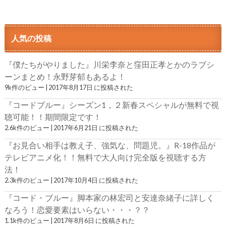
人気の投稿
『僕たちがやりました』川栄李奈と窪田正孝とかのラブシ
ーンまとめ！永野芽郁もあるよ！
9k件のビュー
|
2017年8月17日 に投稿された
『コードブルー』シーズン1，２新春スペシャルが無料で視
聴可能！！期間限定です！
2.6k件のビュー
|
2017年6月21日 に投稿された
『お見合い相手は教え子、強気な、問題児。』R-18作品が
テレビアニメ化！！無料で大人向け完全版を視聴する方
法！
2.3k件のビュー
|
2017年10月4日 に投稿された
『コード・ブルー』脚本家の林宏司と安達奈緒子に詳しく
なろう！恋愛要素はいらない・・・？？
1.1k件のビュー
|
2017年8月6日 に投稿された