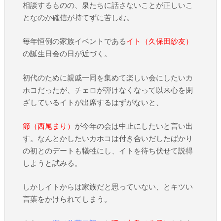
相談するものの、泉たちに話さないことが正しいこ
となのか確信が持てずに苦しむ。
毎年恒例の家族イベントである
イト（久保田紗友）
の誕生日会の日が近づく。
初代のために親戚一同を集めて楽しい会にしたいカ
ホコだったが、チェロが弾けなくなって以来心を閉
ざしているイトが出席するはずがないと、
節（西尾まり）
が今年の会は中止にしたいと言い出
す。なんとかしたいカホコは付き合いだしたばかり
の初とのデートも犠牲にし、イトを待ち伏せて説得
しようと試みる。
しかしイトからは家族だと思っていない、とキツい
言葉をかけられてしまう。