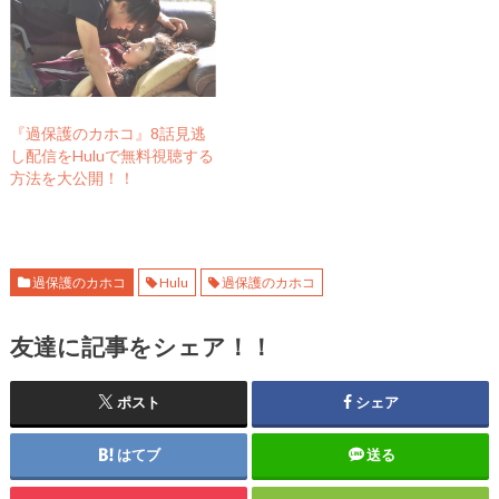
)
ィ
ン
ド
ウ
で
開
き
ま
す
『過保護のカホコ』8話見逃
)
し配信をHuluで無料視聴する
方法を大公開！！
過保護のカホコ
Hulu
過保護のカホコ
友達に記事をシェア！！
ポスト
シェア
はてブ
送る