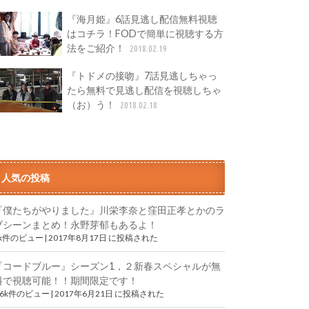
『海月姫』6話見逃し配信無料視聴
はコチラ！FODで簡単に視聴する方
法をご紹介！
2018.02.19
『トドメの接吻』7話見逃しちゃっ
たら無料で見逃し配信を視聴しちゃ
（お）う！
2018.02.18
人気の投稿
『僕たちがやりました』川栄李奈と窪田正孝とかのラ
ブシーンまとめ！永野芽郁もあるよ！
9k件のビュー
|
2017年8月17日 に投稿された
『コードブルー』シーズン1，２新春スペシャルが無
料で視聴可能！！期間限定です！
.6k件のビュー
|
2017年6月21日 に投稿された