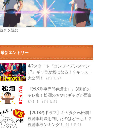
» 続きを読む
最新エントリー
4/9スタート『コンフィデンスマン
JP』ギャラが気になる！？キャスト
大公開！
2018.03.27
『99.9刑事専門弁護士Ⅱ』8話ダジ
ャレ集！松潤のおやじギャグが面白
い！！
2018.03.12
【2018冬ドラマ】キムタクvs松潤！
視聴率対決を制したのはどっち！？
視聴率ランキング！
2018.03.06