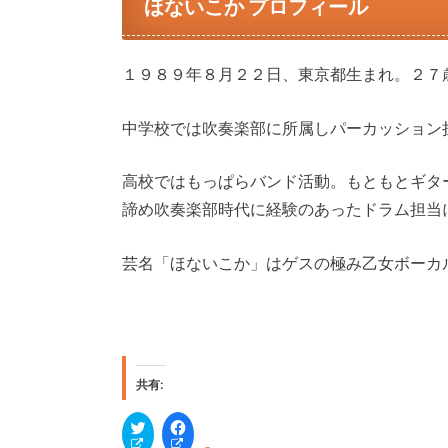
ほないこか プロフィール
１９８９年８月２２日、東京都生まれ。２７歳
中学校では吹奏楽部に所属しパーカッション
高校ではもっぱらバンド活動。もともとギタ
諦め吹奏楽部時代に経験のあったドラム担当
芸名「ほないこか」はゲスの極み乙女ボーカ
共有:
ク
F
リ
a