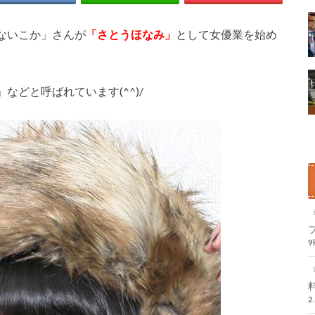
ないこか」さんが
「さとうほなみ」
として
女優業を始め
どと呼ばれています(^^)/
2