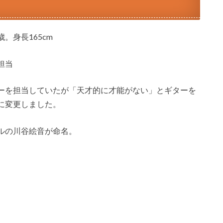
。身長165cm
担当
ーを担当していたが「天才的に才能がない」とギターを
に変更しました。
ルの川谷絵音が命名。