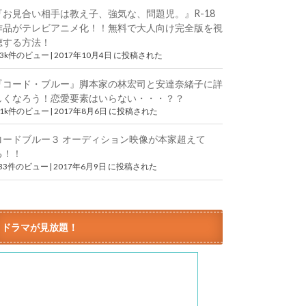
『お見合い相手は教え子、強気な、問題児。』R-18
作品がテレビアニメ化！！無料で大人向け完全版を視
聴する方法！
.3k件のビュー
|
2017年10月4日 に投稿された
『コード・ブルー』脚本家の林宏司と安達奈緒子に詳
しくなろう！恋愛要素はいらない・・・？？
.1k件のビュー
|
2017年8月6日 に投稿された
コードブルー３ オーディション映像が本家超えて
る！！
833件のビュー
|
2017年6月9日 に投稿された
ドラマが見放題！