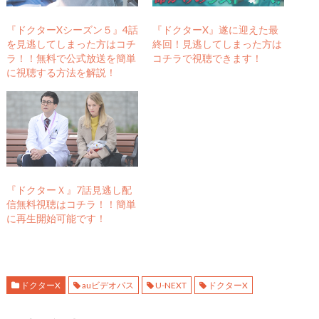
し
ク
い
し
ウ
て
ィ
く
『ドクターXシーズン５』4話
『ドクターX』遂に迎えた最
ン
だ
を見逃してしまった方はコチ
終回！見逃してしまった方は
ド
さ
ウ
い
ラ！！無料で公式放送を簡単
コチラで視聴できます！
で
(
に視聴する方法を解説！
開
新
き
し
ま
い
す
ウ
)
ィ
ン
ド
ウ
で
開
き
ま
す
『ドクターＸ』7話見逃し配
)
信無料視聴はコチラ！！簡単
に再生開始可能です！
ドクターX
auビデオパス
U-NEXT
ドクターX