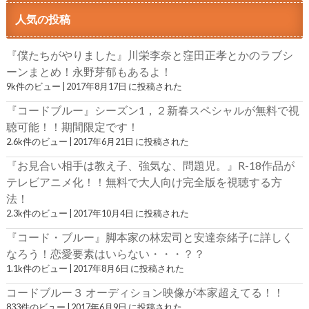
人気の投稿
『僕たちがやりました』川栄李奈と窪田正孝とかのラブシ
ーンまとめ！永野芽郁もあるよ！
9k件のビュー
|
2017年8月17日 に投稿された
『コードブルー』シーズン1，２新春スペシャルが無料で視
聴可能！！期間限定です！
2.6k件のビュー
|
2017年6月21日 に投稿された
『お見合い相手は教え子、強気な、問題児。』R-18作品が
テレビアニメ化！！無料で大人向け完全版を視聴する方
法！
2.3k件のビュー
|
2017年10月4日 に投稿された
『コード・ブルー』脚本家の林宏司と安達奈緒子に詳しく
なろう！恋愛要素はいらない・・・？？
1.1k件のビュー
|
2017年8月6日 に投稿された
コードブルー３ オーディション映像が本家超えてる！！
833件のビュー
|
2017年6月9日 に投稿された