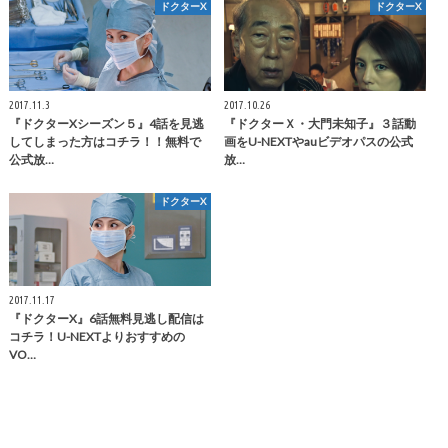
ドクターX
ドクターX
2017.11.3
2017.10.26
『ドクターXシーズン５』4話を見逃
『ドクターＸ・大門未知子』３話動
してしまった方はコチラ！！無料で
画をU-NEXTやauビデオパスの公式
公式放…
放…
ドクターX
2017.11.17
『ドクターX』6話無料見逃し配信は
コチラ！U-NEXTよりおすすめの
VO…