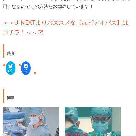
画になるのでこの方法をお勧めしています！
＞＞U-NEXTよりおススメな【auビデオパス】は
コチラ！＜＜
共有:
ク
F
リ
a
ッ
c
ク
e
し
b
て
o
T
o
w
k
i
で
関連
t
共
t
有
e
す
r
る
で
に
共
は
有
ク
(
リ
新
ッ