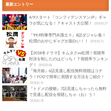
最新エントリー
4/9スタート『コンフィデンスマンJP』ギャ
ラが気になる！？キャスト大公開！
2018.03.27
『99.9刑事専門弁護士Ⅱ』8話ダジャレ集！
松潤のおやじギャグが面白い！！
2018.03.12
【2018冬ドラマ】キムタクvs松潤！視聴率
対決を制したのはどっち！？視聴率ランキン
グ！
2018.03.06
『海月姫』6話見逃し配信無料視聴はコチ
ラ！FODで簡単に視聴する方法をご紹介！
2018.02.19
『トドメの接吻』7話見逃しちゃったら無料
で見逃し配信を視聴しちゃ（お）う！
2018.02.18