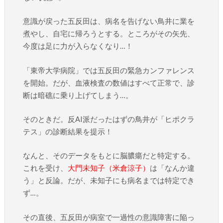
意識が戻った五反田は、病名を告げない鳥井に業を
煮やし、自宅に帰ろうとする。ところがその矢先、
今度は足に力が入らなくなり…！
「東帝大学病院」では五反田の緊急カンファレンス
を開始。だが、血液検査の数値はすべて正常で、診
断は暗礁に乗り上げてしまう…。
そのときだ。反AI派だったはずの鳥井が「ヒポクラ
テス」の診断結果を提示！
なんと、そのデータをもとに脳膿瘍だと特定する。
これを受け、
大門未知子（米倉涼子）
は「なんか違
う」と反論。だが、未知子にも病名までは特定でき
ず…。
その直後、五反田が病室で一過性の意識障害に陥っ