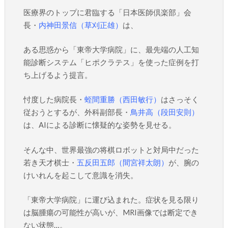
医療界のトップに君臨する「日本医師倶楽部」会
長・
内神田景信（草刈正雄）
は、
ある思惑から「東帝大学病院」に、最先端の人工知
能診断システム「ヒポクラテス」を使った症例を打
ち上げるよう提言。
忖度した病院長・
蛭間重勝（西田敏行）
はさっそく
従おうとするが、外科副部長・
鳥井高（段田安則）
は、AIによる診断に懐疑的な姿勢を見せる。
そんな中、世界最強の将棋ロボットと対局中だった
若き天才棋士・
五反田五郎（間宮祥太朗）
が、腕の
けいれんを起こして意識を消失。
「東帝大学病院」に運び込まれた。症状を見る限り
は脳腫瘍の可能性が高いが、MRI画像では断定でき
ない状態…。