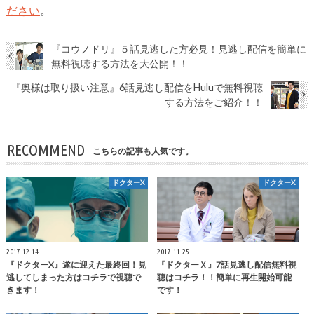
ださい
。
『コウノドリ』５話見逃した方必見！見逃し配信を簡単に
無料視聴する方法を大公開！！
『奥様は取り扱い注意』6話見逃し配信をHuluで無料視聴
する方法をご紹介！！
RECOMMEND
こちらの記事も人気です。
ドクターX
ドクターX
2017.12.14
2017.11.25
『ドクターX』遂に迎えた最終回！見
『ドクターＸ』7話見逃し配信無料視
逃してしまった方はコチラで視聴で
聴はコチラ！！簡単に再生開始可能
きます！
です！