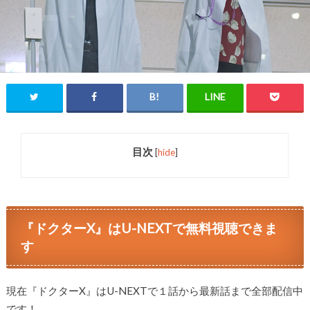
目次
[
hide
]
『ドクターX』はU-NEXTで無料視聴できま
す
現在『ドクターX』はU-NEXTで１話から最新話まで全部配信中
です！