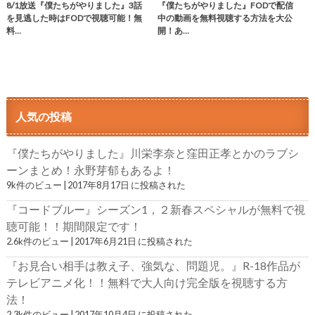
8/1放送『僕たちがやりました』3話
『僕たちがやりました』FODで配信
を見逃した時はFODで視聴可能！無
中の動画を無料視聴する方法を大公
料…
開！あ…
人気の投稿
『僕たちがやりました』川栄李奈と窪田正孝とかのラブシ
ーンまとめ！永野芽郁もあるよ！
9k件のビュー
|
2017年8月17日 に投稿された
『コードブルー』シーズン1，２新春スペシャルが無料で視
聴可能！！期間限定です！
2.6k件のビュー
|
2017年6月21日 に投稿された
『お見合い相手は教え子、強気な、問題児。』R-18作品が
テレビアニメ化！！無料で大人向け完全版を視聴する方
法！
2.3k件のビュー
|
2017年10月4日 に投稿された