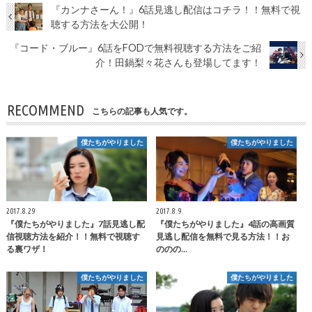
『カンナさーん！』6話見逃し配信はコチラ！！無料で視
聴する方法を大公開！
『コード・ブルー』6話をFODで無料視聴する方法をご紹
介！田鍋梨々花さんも登場してます！
RECOMMEND
こちらの記事も人気です。
僕たちがやりました
僕たちがやりました
2017.8.29
2017.8.9
『僕たちがやりました』7話見逃し配
『僕たちがやりました』4話の高画質
信視聴方法を紹介！！無料で視聴す
見逃し配信を無料で見る方法！！お
る裏ワザ！
ののの…
僕たちがやりました
僕たちがやりました