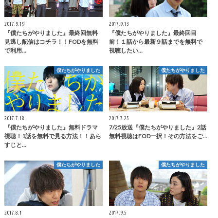
2017.9.19
2017.9.13
『僕たちがやりました』最終回無料
『僕たちがやりました』最終回目
見逃し配信はコチラ！！FODを無料
前！１話から最新９話までを無料で
で利用…
視聴したい…
僕たちがやりました
僕たちがやりました
2017.7.18
2017.7.25
『僕たちがやりました』無料ドラマ
7/25放送『僕たちがやりました』2話
視聴！1話を無料で見る方法！！あら
無料視聴はFOD一択！その方法をご…
すじと…
僕たちがやりました
僕たちがやりました
2017.8.1
2017.9.5