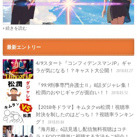
» 続きを読む
最新エントリー
4/9スタート『コンフィデンスマンJP』ギャ
ラが気になる！？キャスト大公開！
2018.03.27
『99.9刑事専門弁護士Ⅱ』8話ダジャレ集！
松潤のおやじギャグが面白い！！
2018.03.12
【2018冬ドラマ】キムタクvs松潤！視聴率
対決を制したのはどっち！？視聴率ランキン
グ！
2018.03.06
『海月姫』6話見逃し配信無料視聴はコチ
ラ！FODで簡単に視聴する方法をご紹介！