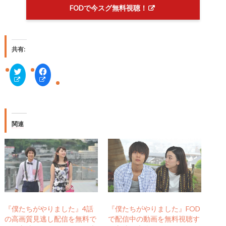
FODで今スグ無料視聴！
共有:
ク
F
リ
a
ッ
c
ク
e
し
b
て
o
T
o
w
k
i
で
関連
t
共
t
有
e
す
r
る
で
に
共
は
有
ク
(
リ
新
ッ
し
ク
い
し
ウ
て
ィ
く
『僕たちがやりました』4話
『僕たちがやりました』FOD
ン
だ
の高画質見逃し配信を無料で
で配信中の動画を無料視聴す
ド
さ