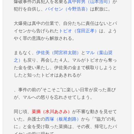
爆破事件の真犯人を名乗る
真中幹男（山本浩司）
が
犯行を自供し、
パイセン（今野浩喜）
は釈放に。
大爆発は真中の仕業で、自分たちに責任はないとパ
イセンから告げられた
トビオ（窪田正孝）
は、よう
やく罪の意識から解放される。
まもなく、
伊佐美（間宮祥太朗）
と
マル（葉山奨
之）
も戻り、再会した４人。マルがトビオから奪っ
た金を使い果たし、伊佐美の金まで横取りしようと
したと知ったトビオはあきれるが
、事件の前の“そこそこ”に楽しい日常が戻った喜び
が、マルへの怒りを忘れさせてしまう。
同じ頃、
菜摘（水川あさみ）
が不審な動きを見せて
いた。弁護士の
西塚（板尾創路）
から「“協力”の礼
に」と金を受け取った菜摘は、その夜、帰宅したパ
イセンの前に現れて…。