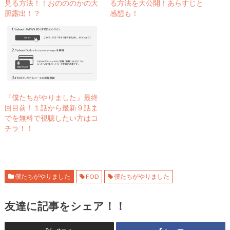
ウ
い
見る方法！！おのののかの大
る方法を大公開！あらすじと
で
(
胆露出！？
感想も！
開
新
き
し
ま
い
す
ウ
)
ィ
ン
ド
ウ
で
開
き
ま
す
『僕たちがやりました』最終
)
回目前！１話から最新９話ま
でを無料で視聴したい方はコ
チラ！！
僕たちがやりました
FOD
僕たちがやりました
友達に記事をシェア！！