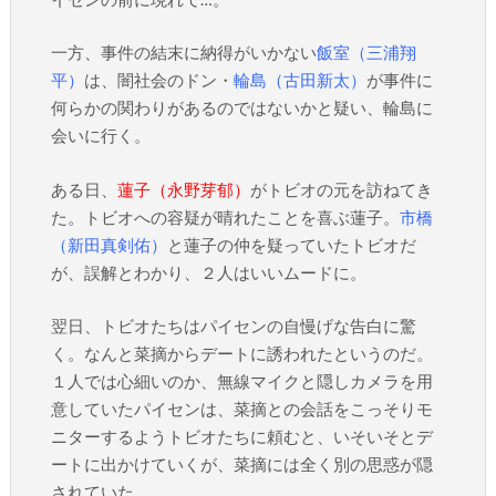
一方、事件の結末に納得がいかない
飯室（三浦翔
平）
は、闇社会のドン・
輪島（古田新太）
が事件に
何らかの関わりがあるのではないかと疑い、輪島に
会いに行く。
ある日、
蓮子（永野芽郁）
がトビオの元を訪ねてき
た。トビオへの容疑が晴れたことを喜ぶ蓮子。
市橋
（新田真剣佑）
と蓮子の仲を疑っていたトビオだ
が、誤解とわかり、２人はいいムードに。
翌日、トビオたちはパイセンの自慢げな告白に驚
く。なんと菜摘からデートに誘われたというのだ。
１人では心細いのか、無線マイクと隠しカメラを用
意していたパイセンは、菜摘との会話をこっそりモ
ニターするようトビオたちに頼むと、いそいそとデ
ートに出かけていくが、菜摘には全く別の思惑が隠
されていた…。