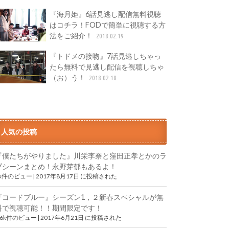
『海月姫』6話見逃し配信無料視聴
はコチラ！FODで簡単に視聴する方
法をご紹介！
2018.02.19
『トドメの接吻』7話見逃しちゃっ
たら無料で見逃し配信を視聴しちゃ
（お）う！
2018.02.18
人気の投稿
『僕たちがやりました』川栄李奈と窪田正孝とかのラ
ブシーンまとめ！永野芽郁もあるよ！
9k件のビュー
|
2017年8月17日 に投稿された
『コードブルー』シーズン1，２新春スペシャルが無
料で視聴可能！！期間限定です！
.6k件のビュー
|
2017年6月21日 に投稿された