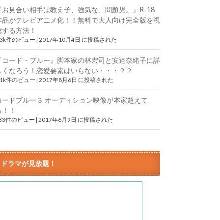
『お見合い相手は教え子、強気な、問題児。』R-18
作品がテレビアニメ化！！無料で大人向け完全版を視
聴する方法！
.3k件のビュー
|
2017年10月4日 に投稿された
『コード・ブルー』脚本家の林宏司と安達奈緒子に詳
しくなろう！恋愛要素はいらない・・・？？
.1k件のビュー
|
2017年8月6日 に投稿された
コードブルー３ オーディション映像が本家超えて
る！！
833件のビュー
|
2017年6月9日 に投稿された
ドラマが見放題！