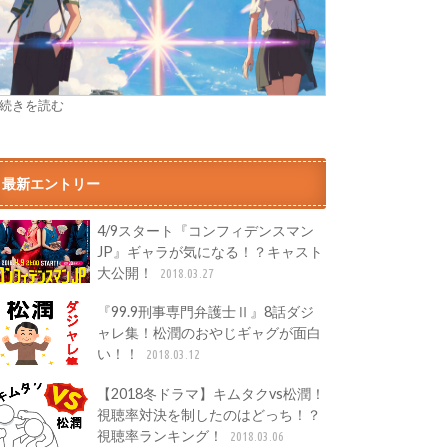
» 続きを読む
最新エントリー
4/9スタート『コンフィデンスマン
JP』ギャラが気になる！？キャスト
大公開！
2018.03.27
『99.9刑事専門弁護士Ⅱ』8話ダジ
ャレ集！松潤のおやじギャグが面白
い！！
2018.03.12
【2018冬ドラマ】キムタクvs松潤！
視聴率対決を制したのはどっち！？
視聴率ランキング！
2018.03.06