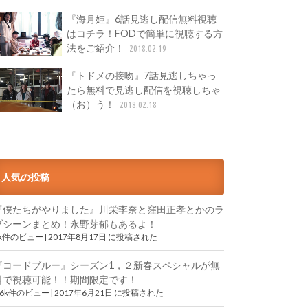
『海月姫』6話見逃し配信無料視聴
はコチラ！FODで簡単に視聴する方
法をご紹介！
2018.02.19
『トドメの接吻』7話見逃しちゃっ
たら無料で見逃し配信を視聴しちゃ
（お）う！
2018.02.18
人気の投稿
『僕たちがやりました』川栄李奈と窪田正孝とかのラ
ブシーンまとめ！永野芽郁もあるよ！
9k件のビュー
|
2017年8月17日 に投稿された
『コードブルー』シーズン1，２新春スペシャルが無
料で視聴可能！！期間限定です！
.6k件のビュー
|
2017年6月21日 に投稿された