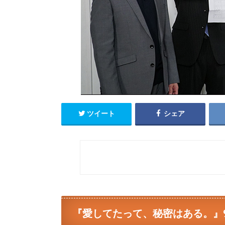
ツイート
シェア
『愛してたって、秘密はある。』9