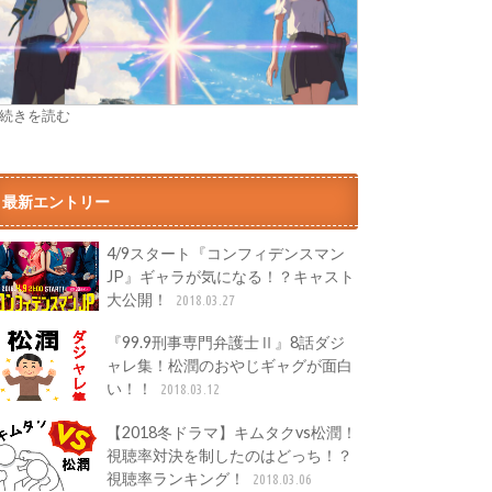
» 続きを読む
最新エントリー
4/9スタート『コンフィデンスマン
JP』ギャラが気になる！？キャスト
大公開！
2018.03.27
『99.9刑事専門弁護士Ⅱ』8話ダジ
ャレ集！松潤のおやじギャグが面白
い！！
2018.03.12
【2018冬ドラマ】キムタクvs松潤！
視聴率対決を制したのはどっち！？
視聴率ランキング！
2018.03.06