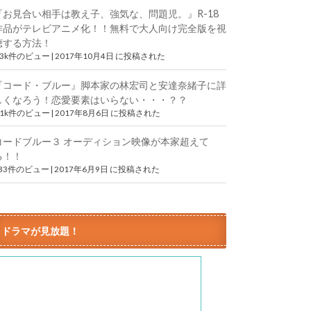
『お見合い相手は教え子、強気な、問題児。』R-18
作品がテレビアニメ化！！無料で大人向け完全版を視
聴する方法！
.3k件のビュー
|
2017年10月4日 に投稿された
『コード・ブルー』脚本家の林宏司と安達奈緒子に詳
しくなろう！恋愛要素はいらない・・・？？
.1k件のビュー
|
2017年8月6日 に投稿された
コードブルー３ オーディション映像が本家超えて
る！！
833件のビュー
|
2017年6月9日 に投稿された
ドラマが見放題！