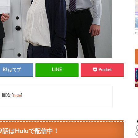
はてブ
Pocket
目次
[
hide
]
話はHuluで配信中！