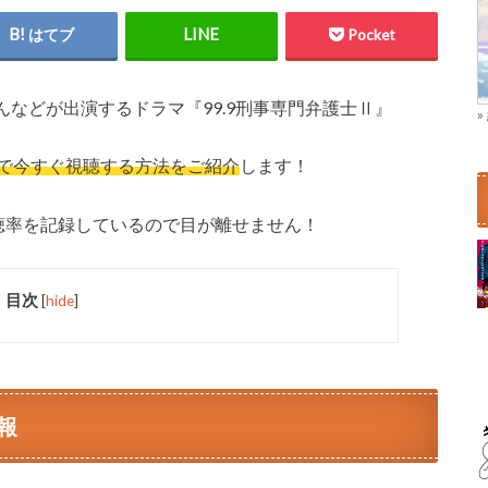
はてブ
Pocket
などが出演するドラマ『99.9刑事専門弁護士Ⅱ』
で今すぐ視聴する方法をご紹介
します！
聴率を記録しているので目が離せません！
目次
[
hide
]
報