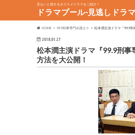
見ないと損するオススメドラマをご紹介！
ドラマプール-見逃しドラ
HOME
99.9刑事専門弁護士Ⅱ
松本潤主演ドラマ『99.9
2018.01.27
松本潤主演ドラマ『99.9刑
方法を大公開！