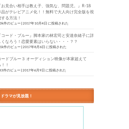
『お見合い相手は教え子、強気な、問題児。』R-18
作品がテレビアニメ化！！無料で大人向け完全版を視
聴する方法！
.3k件のビュー
|
2017年10月4日 に投稿された
『コード・ブルー』脚本家の林宏司と安達奈緒子に詳
しくなろう！恋愛要素はいらない・・・？？
.1k件のビュー
|
2017年8月6日 に投稿された
コードブルー３ オーディション映像が本家超えて
る！！
833件のビュー
|
2017年6月9日 に投稿された
ドラマが見放題！