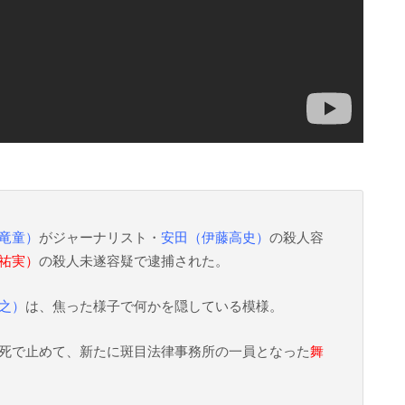
竜童）
がジャーナリスト・
安田（伊藤高史）
の殺人容
祐実）
の殺人未遂容疑で逮捕された。
之）
は、焦った様子で何かを隠している模様。
死で止めて、新たに斑目法律事務所の一員となった
舞