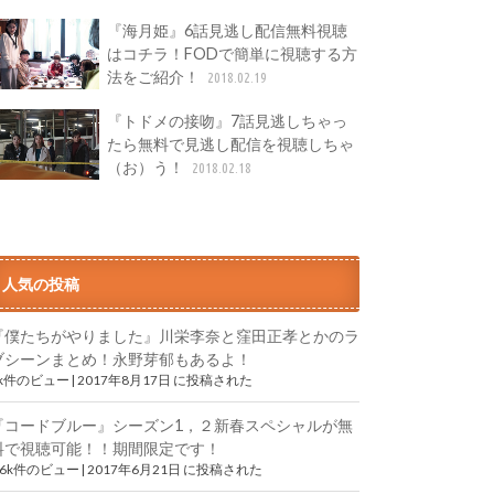
『海月姫』6話見逃し配信無料視聴
はコチラ！FODで簡単に視聴する方
法をご紹介！
2018.02.19
『トドメの接吻』7話見逃しちゃっ
たら無料で見逃し配信を視聴しちゃ
（お）う！
2018.02.18
人気の投稿
『僕たちがやりました』川栄李奈と窪田正孝とかのラ
ブシーンまとめ！永野芽郁もあるよ！
9k件のビュー
|
2017年8月17日 に投稿された
『コードブルー』シーズン1，２新春スペシャルが無
料で視聴可能！！期間限定です！
.6k件のビュー
|
2017年6月21日 に投稿された