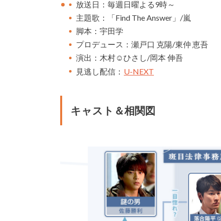
放送日：毎週日曜よる9時～
主題歌：「Find The Answer」/嵐
脚本：宇田学
プロデュース：瀬戸口 克陽/東仲 恵吾
演出：
木村☺︎ひさし/岡本 伸吾
見逃し配信：
U-NEXT
キャスト＆相関図