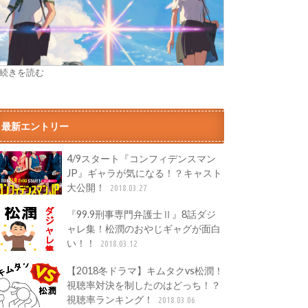
» 続きを読む
最新エントリー
4/9スタート『コンフィデンスマン
JP』ギャラが気になる！？キャスト
大公開！
2018.03.27
『99.9刑事専門弁護士Ⅱ』8話ダジ
ャレ集！松潤のおやじギャグが面白
い！！
2018.03.12
【2018冬ドラマ】キムタクvs松潤！
視聴率対決を制したのはどっち！？
視聴率ランキング！
2018.03.06