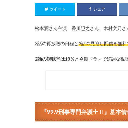
ツイート
シェア
松本潤さん主演、香川照之さん、木村文乃さん
3話の再放送の日程と
3話の見逃し配信を無料
2話の視聴率は18％
と今期ドラマで好調な視
『99.9刑事専門弁護士Ⅱ』基本情